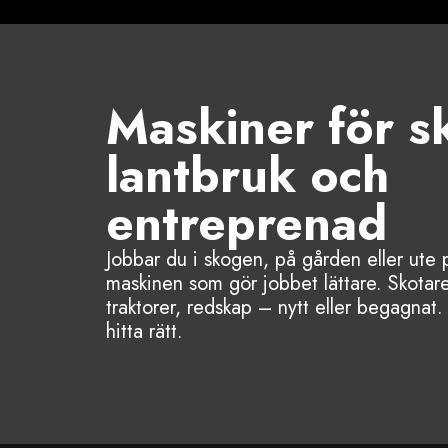
Maskiner för s
lantbruk och
entreprenad
Jobbar du i skogen, på gården eller ute
maskinen som gör jobbet lättare. Skotare
traktorer, redskap – nytt eller begagnat. 
Entreprenad
Skog
hitta rätt.
Läs mer!
Läs mer!