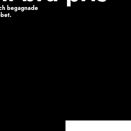
 och begagnade
bbet.