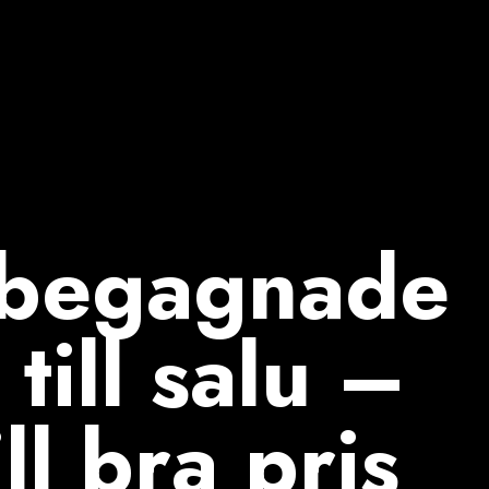
 begagnade
till salu –
ill bra pris