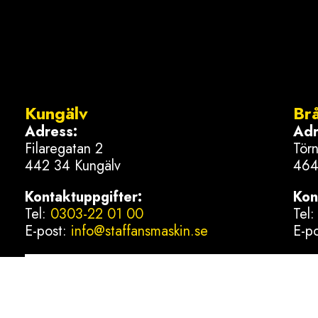
Kungälv
Br
Adress:
Adr
Filaregatan 2
Tör
442 34 Kungälv
464
Kontaktuppgifter:
Kon
Tel:
0303-22 01 00
Tel
E-post:
info@staffansmaskin.se
E-p