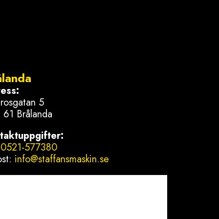
ålanda
ess:
nrosgatan 5
 61 Brålanda
taktuppgifter:
:
0521-577380
ost:
info@staffansmaskin.se