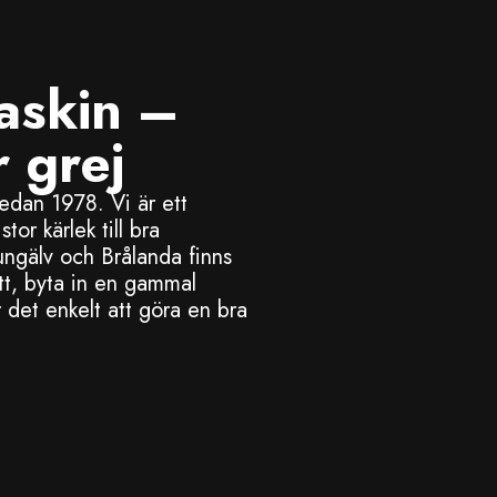
askin –
 grej
sedan 1978. Vi är ett
or kärlek till bra
ngälv och Brålanda finns
nytt, byta in en gammal
 det enkelt att göra en bra