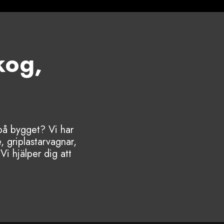
kog,
 på bygget? Vi har
, griplastarvagnar,
Vi hjälper dig att
Lantbruk
Butik
Läs mer!
Läs mer!