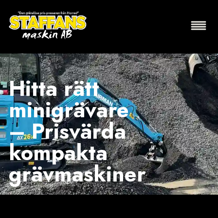
Hitta rätt
minigrävare
– Prisvärda
kompakta
grävmaskiner